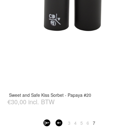
Sweet and Safe Kiss Sorbet - Papaya #20
€30,00 incl. BTW
3
4
5
6
7