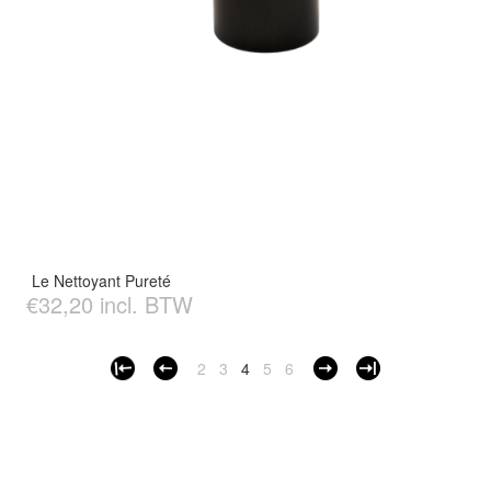
Le Nettoyant Pureté
€32,20 incl. BTW
2
3
4
5
6