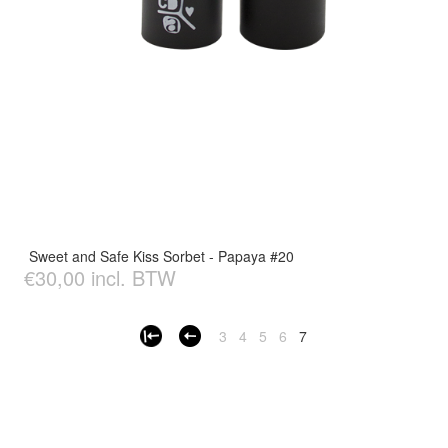
Sweet and Safe Kiss Sorbet - Papaya #20
€30,00 incl. BTW
3
4
5
6
7