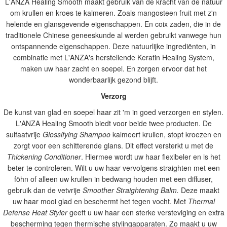
L'ANZA Healing Smooth maakt gebruik van de kracht van de natuur
om krullen en kroes te kalmeren. Zoals mangosteen fruit met z'n
helende en glansgevende eigenschappen. En coix zaden, die in de
traditionele Chinese geneeskunde al werden gebruikt vanwege hun
ontspannende eigenschappen. Deze natuurlijke ingrediënten, in
combinatie met L'ANZA's herstellende Keratin Healing System,
maken uw haar zacht en soepel. En zorgen ervoor dat het
wonderbaarlijk gezond blijft.
Verzorg
De kunst van glad en soepel haar zit 'm in goed verzorgen en stylen.
L'ANZA Healing Smooth biedt voor beide twee producten. De
sulfaatvrije
Glossifying Shampoo
kalmeert krullen, stopt kroezen en
zorgt voor een schitterende glans. Dit effect versterkt u met de
Thickening Conditioner
. Hiermee wordt uw haar flexibeler en is het
beter te controleren. Wilt u uw haar vervolgens straighten met een
föhn of alleen uw krullen in bedwang houden met een diffuser,
gebruik dan de vetvrije
Smoother Straightening Balm.
Deze maakt
uw haar mooi glad en beschermt het tegen vocht. Met
Thermal
Defense Heat Styler
geeft u uw haar een sterke versteviging en extra
bescherming tegen thermische stylingapparaten. Zo maakt u uw