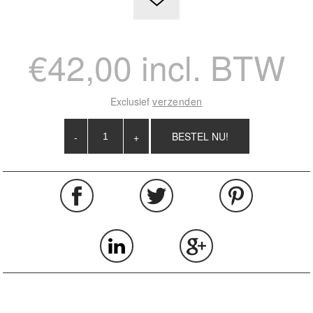
€42,00 incl. BTW
Exclusief
verzenden
-
+