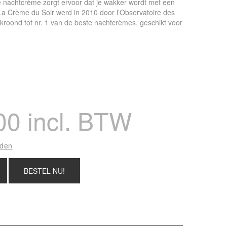
 nachtcrème zorgt ervoor dat je wakker wordt met een
 La Crème du Soir werd in 2010 door l’Observatoire des
roond tot nr. 1 van de beste nachtcrèmes, geschikt voor
00 incl. BTW
nden