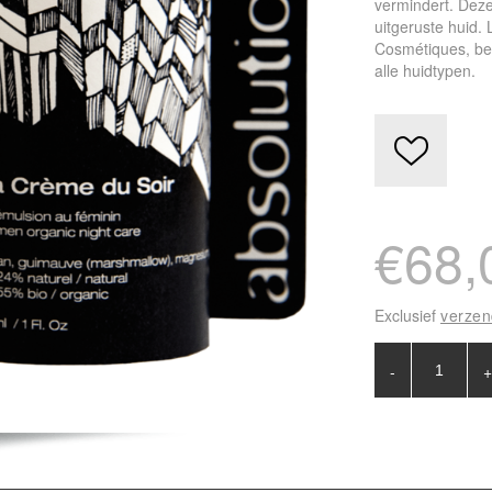
vermindert. Deze
uitgeruste huid.
Cosmétiques, bek
alle huidtypen.
€68,
Exclusief
verze
-
+