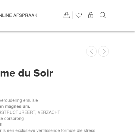
NLINE AFSPRAAK
me du Soir
-veroudering emulsie
 en magnesium.
RSTRUCTUREERT, VERZACHT
ke oorsprong
ch
 is een exclusieve verfrissende formule die stress