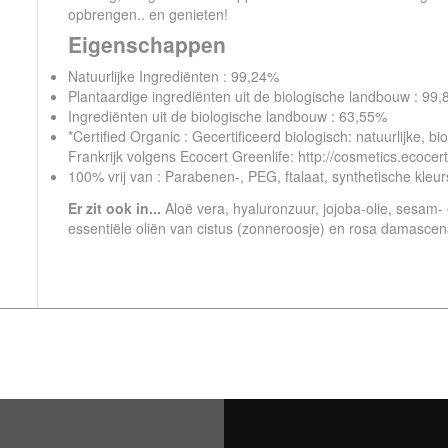
opbrengen.. en genieten!
Eigenschappen
Natuurlijke Ingrediënten : 99,24%
Plantaardige ingrediënten uit de biologische landbouw : 99
Ingrediënten uit de biologische landbouw : 63,55%
*Certified Organic : Gecertificeerd biologisch: natuurlijke, 
Frankrijk volgens Ecocert Greenlife: http://cosmetics.ecocer
100% vrij van : Parabenen-, PEG, ftalaat, synthetische kleur
Er zit ook in...
Aloë vera, hyaluronzuur, jojoba-olie, sesam- 
essentiële oliën van cistus (zonneroosje) en rosa damasce