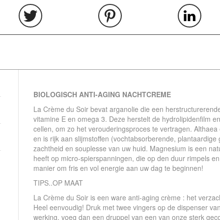
BIOLOGISCH ANTI-AGING NACHTCREME
La Crème du Soir bevat arganolie die een herstructurerende
vitamine E en omega 3. Deze herstelt de hydrolipidenfilm e
cellen, om zo het verouderingsproces te vertragen. Althaea 
en is rijk aan slijmstoffen (vochtabsorberende, plantaardige 
zachtheid en souplesse van uw huid. Magnesium is een natuu
heeft op micro-spierspanningen, die op den duur rimpels en fi
manier om fris en vol energie aan uw dag te beginnen!
TIPS..OP MAAT
La Crème du Soir is een ware anti-aging crème : het verzach
Heel eenvoudig! Druk met twee vingers op de dispenser van
werking, voeg dan een druppel van een van onze sterk gec