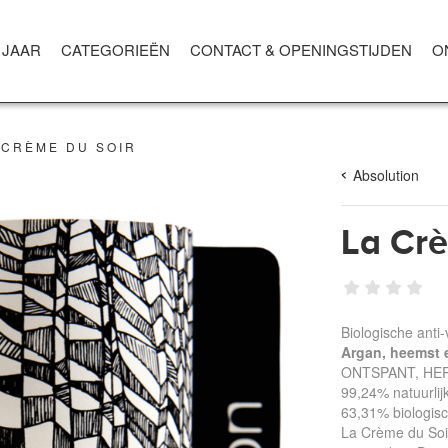
 JAAR
CATEGORIEËN
CONTACT & OPENINGSTIJDEN
O
 CRÈME DU SOIR
Absolution
La Crè
Biologische anti
Argan, heemst
ONTSPANT, HE
99,24% natuurlij
63,31% biologis
La Crème du Soir