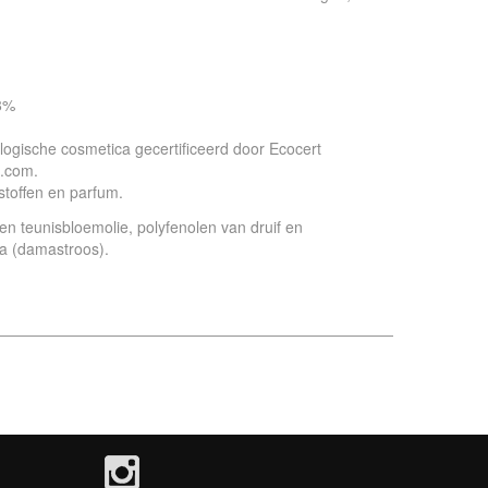
,8%
biologische cosmetica gecertificeerd door Ecocert
t.com.
stoffen en parfum.
en teunisbloemolie, polyfenolen van druif en
na (damastroos).