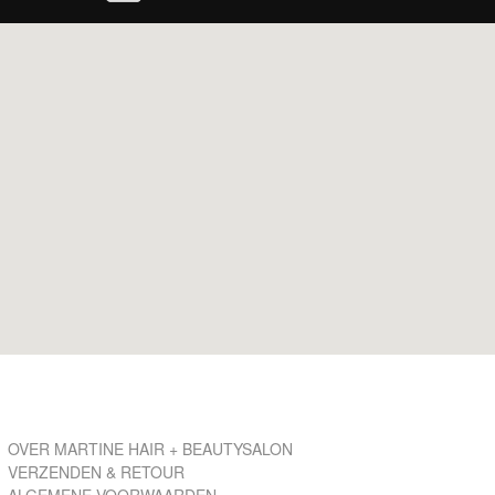
OVER MARTINE HAIR + BEAUTYSALON
VERZENDEN & RETOUR
ALGEMENE VOORWAARDEN