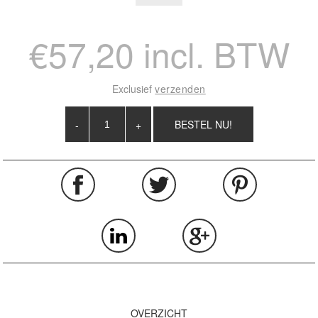
€57,20 incl. BTW
Exclusief
verzenden
-
+
OVERZICHT