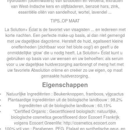
hydrolaten (bloemwaters) van strobloem en verbena, extracten
van West-Indische kers en olijfbladeren, benzoë hars, zink,
essentiële oliën van sandelhout, wortel, lavendel ...
TIPS..OP MAAT
La Solution+ Éclat is de favoriet van visagisten ... en iedereen met
korte nachten. Een perfecte make-up basis, al dan niet gemengd
met uw dagelijkse dagcrème. Herstelt de huid, egaliseert kleine
oneffenheden (zichtbaar voor het blote oog!) en geeft u de
onmiddellijke ‘glow’ die u nodig heeft. La Solution+ Éclat kunt u
gebruiken op basis van uw wensen en uw behoeften: als serum
voor u uw dagelijkse huidverzorging aanbrengt of meng het met
uw favoriete Absolution crème en creëer zo uw eigen, op maat
gemaakte huidverzorging.
Eigenschappen
Natuurlijke Ingrediënten : Beukenknoppen, framboos, vijgcactus
Plantaardige ingrediënten uit de biologische landbouw : 98,2%
Ingrediënten uit de biologische landbouw : 60,15%
*Certified Organic : Gecertificeerd biologisch: natuurlijke,
biologische cosmetica gecertificeerd door Ecocert Frankrijk
volgens Ecocert Greenlife: http://cosmetics.ecocert.com
100% vrij van : Parabenen, PEG, Ftalaat en synthetische geur- en