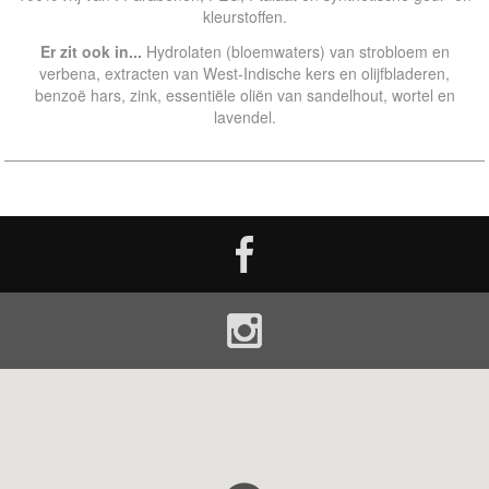
kleurstoffen.
Er zit ook in...
Hydrolaten (bloemwaters) van strobloem en
verbena, extracten van West-Indische kers en olijfbladeren,
benzoë hars, zink, essentiële oliën van sandelhout, wortel en
lavendel.