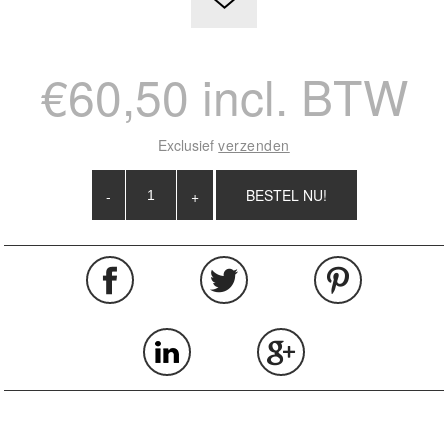
€60,50 incl. BTW
Exclusief
verzenden
-
+