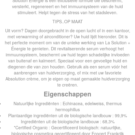
Solution Énergie is een exclusieve formule die beschermt,
versterkt, regenereert en het immuunsysteem van de huid
stimuleert. Helpt tegen de stress van het stadsleven.
TIPS..OP MAAT
Uit vorm? Dagen doorgebracht in de open lucht of in een kantoor,
met verwarming of airconditioner? Uw huid lijdt hieronder. Dit is
het perfecte moment om van de unieke werking van La Solution +
Énergie te genieten. Dit revitaliserende serum verhoogt het
immuunsysteem, beschermt uw huid tegen schadelijke invloeden
van buitenaf en kalmeert. Speciaal voor een gevoelige huid en
diegenen die van zon houden. Gebruik als een serum vóór het
aanbrengen van huidverzorging, of mix met uw favoriete
Absolution crème, om je eigen op maat gemaakte huidverzorging
te creëren.
Eigenschappen
Natuurlijke Ingrediënten : Echinacea, edelweiss, thermus
hermophillus
Plantaardige ingrediënten uit de biologische landbouw : 99,9%
Ingrediënten uit de biologische landbouw : 68,3%
*Certified Organic : Gecertificeerd biologisch: natuurlijke,
biologische cosmetica gecertificeerd door Ecocert Frankrijk