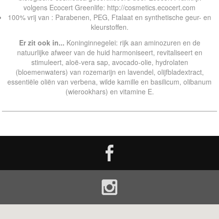
volgens Ecocert Greenlife: http://cosmetics.ecocert.com
100% vrij van : Parabenen, PEG, Ftalaat en synthetische geur- en
kleurstoffen.
Er zit ook in...
Koninginnegelei: rijk aan aminozuren en de
natuurlijke afweer van de huid harmoniseert, revitaliseert en
stimuleert, aloë-vera sap, avocado-olie, hydrolaten
(bloemenwaters) van rozemarijn en lavendel, olijfbladextract,
essentiële oliën van verbena, wilde kamille en basilicum, olibanum
(wierookhars) en vitamine E.