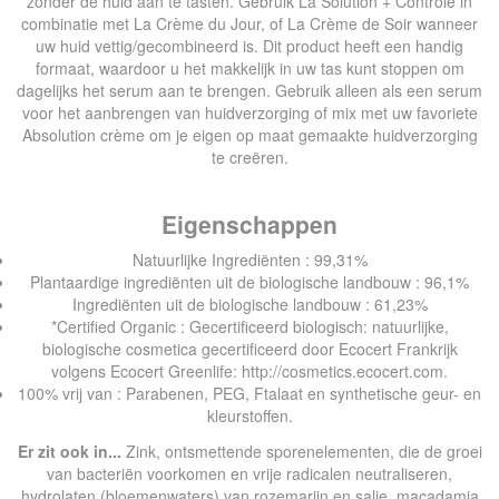
zonder de huid aan te tasten. Gebruik La Solution + Contrôle in
combinatie met La Crème du Jour, of La Crème de Soir wanneer
uw huid vettig/gecombineerd is. Dit product heeft een handig
formaat, waardoor u het makkelijk in uw tas kunt stoppen om
dagelijks het serum aan te brengen. Gebruik alleen als een serum
voor het aanbrengen van huidverzorging of mix met uw favoriete
Absolution crème om je eigen op maat gemaakte huidverzorging
te creëren.
Eigenschappen
Natuurlijke Ingrediënten : 99,31%
Plantaardige ingrediënten uit de biologische landbouw : 96,1%
Ingrediënten uit de biologische landbouw : 61,23%
*Certified Organic : Gecertificeerd biologisch: natuurlijke,
biologische cosmetica gecertificeerd door Ecocert Frankrijk
volgens Ecocert Greenlife: http://cosmetics.ecocert.com.
100% vrij van : Parabenen, PEG, Ftalaat en synthetische geur- en
kleurstoffen.
Er zit ook in...
Zink, ontsmettende sporenelementen, die de groei
van bacteriën voorkomen en vrije radicalen neutraliseren,
hydrolaten (bloemenwaters) van rozemarijn en salie, macadamia