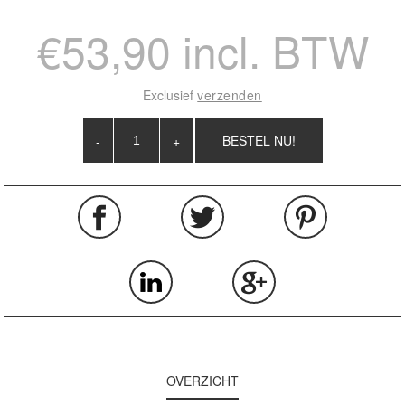
€53,90 incl. BTW
Exclusief
verzenden
-
+
OVERZICHT