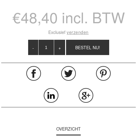
€48,40 incl. BTW
Exclusief
verzenden
-
+
OVERZICHT