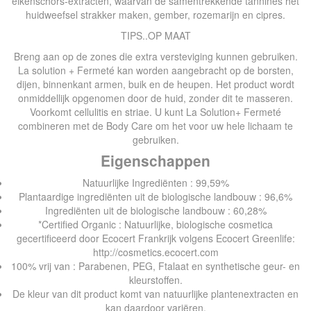
eikenschors-extracten, waarvan de samentrekkende tannines het
huidweefsel strakker maken, gember, rozemarijn en cipres.
TIPS..OP MAAT
Breng aan op de zones die extra versteviging kunnen gebruiken.
La solution + Fermeté kan worden aangebracht op de borsten,
dijen, binnenkant armen, buik en de heupen. Het product wordt
onmiddellijk opgenomen door de huid, zonder dit te masseren.
Voorkomt cellulitis en striae. U kunt La Solution+ Fermeté
combineren met de Body Care om het voor uw hele lichaam te
gebruiken.
Eigenschappen
Natuurlijke Ingrediënten : 99,59%
Plantaardige ingrediënten uit de biologische landbouw : 96,6%
Ingrediënten uit de biologische landbouw : 60,28%
*Certified Organic : Natuurlijke, biologische cosmetica
gecertificeerd door Ecocert Frankrijk volgens Ecocert Greenlife:
http://cosmetics.ecocert.com
100% vrij van : Parabenen, PEG, Ftalaat en synthetische geur- en
kleurstoffen.
De kleur van dit product komt van natuurlijke plantenextracten en
kan daardoor variëren.