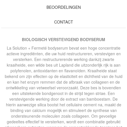
BEOORDELINGEN
CONTACT
BIOLOGISCH VERSTEVIGEND BODYSERUM
La Solution + Fermeté bodyserum bevat een hoge concentratie
actieve ingrediënten, die uw huid restructureren, verstevigen en
versterken. Een restructurerende werking dankzij zwarte
kraaiheide, een wilde bes uit Lapland die uitzonderlijk rijk is aan
polyfenolen, antioxidanten en flavanoïden. Kraaiheide staat
bekend om zijn effecten op de elasticiteit en dichtheid van de huid
en kan het enzym remmen dat de afbraak van collageen en de
ontwikkeling van vetweefsel veroorzaakt. Deze bes is bovendien
een uitstekende bondgenoot in de strijd tegen striae. Een
verstevigende werking door de extract van bamboestam. De
hierin aanwezige silica bootst het cellulaire cement na, maakt de
binding van calcium mogelijk en stimuleert de synthese van
ondersteunende moleculen zoals collageen. Om gevoelige
gedeeltes effectief te versterken, wordt een combinatie gebruikt