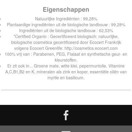
Eigenschappen
Natuurlijke Ingrediënten : 99,28%
Plantaardige ingrediënten uit de biologische landbouw : 99,28%
Ingrediënten uit de biologische landbouw : 62,53%
*Certified Organic : Gecertificeerd biologisch: natuurlijke,
biologische cosmetica gecertificeerd door Ecocert Frankrijk
volgens Ecocert Greenlife: http://cosmetics.ecocert.com
100% vrij van : Parabenen, PEG, Ftalaat en synthetische geur- en
kleurstoffen.
Er zit ook in... Groene mate, witte klei, pepermuntolie, Vitamine
A,C,B1,B2 en K, mineralen als zink en koper, essentiële oliën van
myrtle en basilicum.