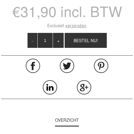
€31,90 incl. BTW
Exclusief
verzenden
-
+
OVERZICHT