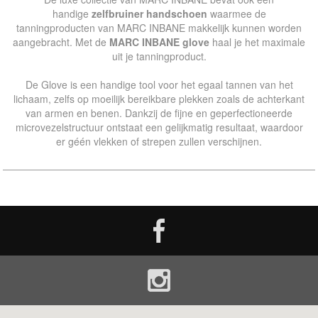
handige
zelfbruiner handschoen
waarmee de
tanningproducten van MARC INBANE makkelijk kunnen worden
aangebracht. Met de
MARC INBANE glove
haal je het maximale
uit je tanningproduct.
De Glove is een handige tool voor het egaal tannen van het
lichaam, zelfs op moeilijk bereikbare plekken zoals de achterkant
van armen en benen. Dankzij de fijne en geperfectioneerde
microvezelstructuur ontstaat een gelijkmatig resultaat, waardoor
er géén vlekken of strepen zullen verschijnen.