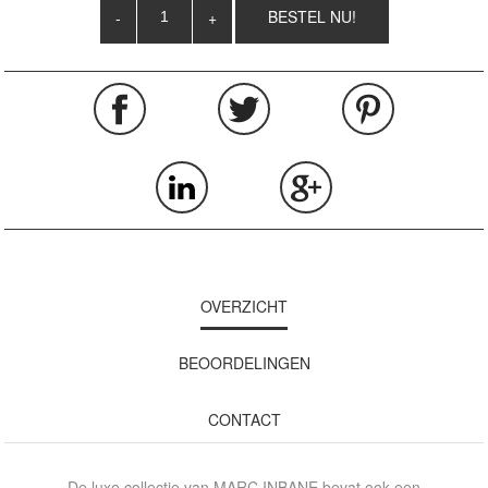
-
+
OVERZICHT
BEOORDELINGEN
CONTACT
De luxe collectie van MARC INBANE bevat ook een