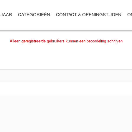
ELINGEN VOOR
KADO
 JAAR
CATEGORIEËN
CONTACT & OPENINGSTIJDEN
O
CHRIJF UW EIGEN BEOORDELI
Alleen geregistreerde gebruikers kunnen een beoordeling schrijven