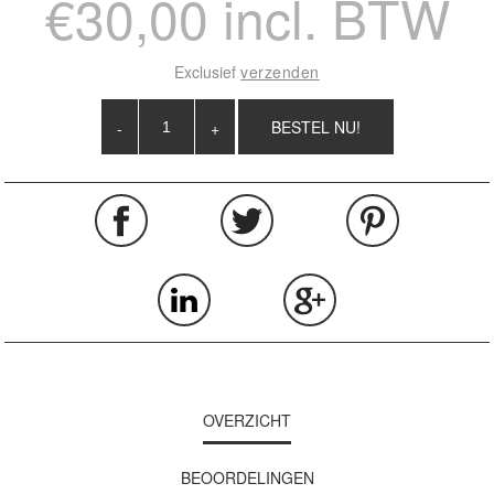
€30,00 incl. BTW
Exclusief
verzenden
-
+
OVERZICHT
BEOORDELINGEN