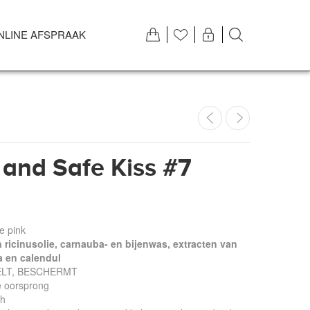
NLINE AFSPRAAK
and Safe Kiss #7
e pink
ricinusolie, carnauba- en bijenwas, extracten van
ca en calendul
ELT, BESCHERMT
e oorsprong
ch