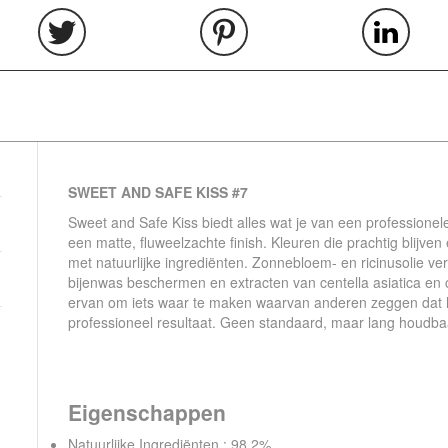
SWEET AND SAFE KISS #7
Sweet and Safe Kiss biedt alles wat je van een professionel
een matte, fluweelzachte finish. Kleuren die prachtig blijven
met natuurlijke ingrediënten. Zonnebloem- en ricinusolie v
bijenwas beschermen en extracten van centella asiatica en c
ervan om iets waar te maken waarvan anderen zeggen dat het
professioneel resultaat. Geen standaard, maar lang houdbaar
Eigenschappen
Natuurlijke Ingrediënten : 98,2%