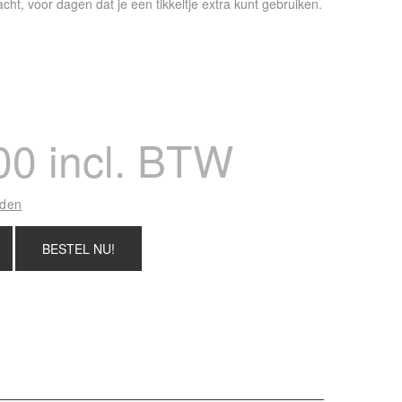
zacht, voor dagen dat je een tikkeltje extra kunt gebruiken.
00 incl. BTW
nden