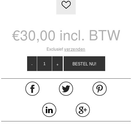
€30,00 incl. BTW
Exclusief
verzenden
-
+