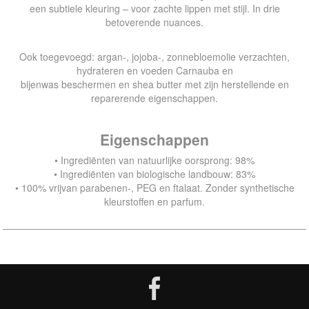
een subtiele kleuring – voor zachte lippen met stijl. In drie
betoverende nuances.
Ook toegevoegd: argan-, jojoba-, zonnebloemolie verzachten,
hydrateren en voeden Carnauba en
bijenwas beschermen en shea butter met zijn herstellende en
reparerende eigenschappen.
Eigenschappen
• Ingrediënten van natuurlijke oorsprong: 98%
• Ingrediënten van biologische landbouw: 83%
• 100% vrijvan parabenen-, PEG en ftalaat. Zonder synthetische
kleurstoffen en parfum.