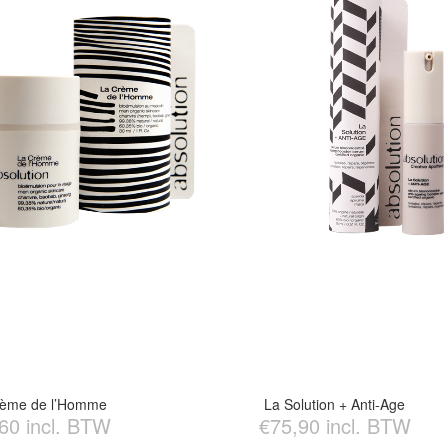
rème de l’Homme
La Solution + Anti-Age
60 incl. BTW
€75,90 incl. BTW