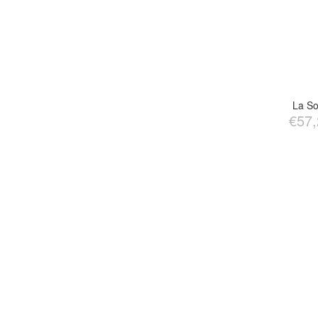
La So
€57,