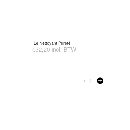
Le Nettoyant Pureté
€32,20 incl. BTW
1
2