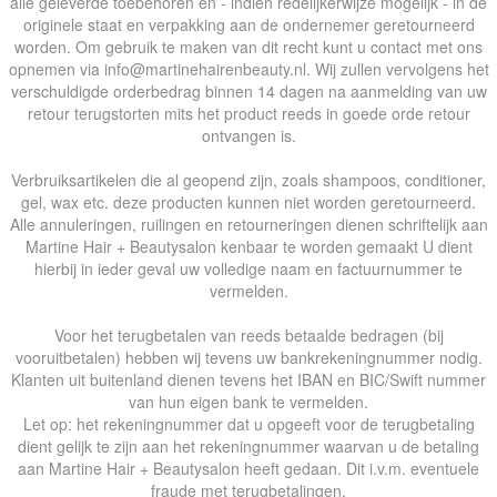
alle geleverde toebehoren en - indien redelijkerwijze mogelijk - in de
originele staat en verpakking aan de ondernemer geretourneerd
worden. Om gebruik te maken van dit recht kunt u contact met ons
opnemen via info@martinehairenbeauty.nl. Wij zullen vervolgens het
verschuldigde orderbedrag binnen 14 dagen na aanmelding van uw
retour terugstorten mits het product reeds in goede orde retour
ontvangen is.
Verbruiksartikelen die al geopend zijn, zoals shampoos, conditioner,
gel, wax etc. deze producten kunnen niet worden geretourneerd.
Alle annuleringen, ruilingen en retourneringen dienen schriftelijk aan
Martine Hair + Beautysalon kenbaar te worden gemaakt U dient
hierbij in ieder geval uw volledige naam en factuurnummer te
vermelden.
Voor het terugbetalen van reeds betaalde bedragen (bij
vooruitbetalen) hebben wij tevens uw bankrekeningnummer nodig.
Klanten uit buitenland dienen tevens het IBAN en BIC/Swift nummer
van hun eigen bank te vermelden.
Let op: het rekeningnummer dat u opgeeft voor de terugbetaling
dient gelijk te zijn aan het rekeningnummer waarvan u de betaling
aan Martine Hair + Beautysalon heeft gedaan. Dit i.v.m. eventuele
fraude met terugbetalingen.